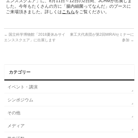
エンススクエア」に、8月11日～12日の2日間、JCHMが出展しま
した。今年もたくさんの方に「腸内細菌ってなんだ」のブースに
ご来場頂きました。詳しくは
こちら
をご覧ください。
←
国立科学博物館「2018夏休みサイ
東工大代表団が第2回MIRAIセミナーに
エンススクエア」に出展します
参加
→
カテゴリー
イベント・講演
シンポジウム
その他
メディア