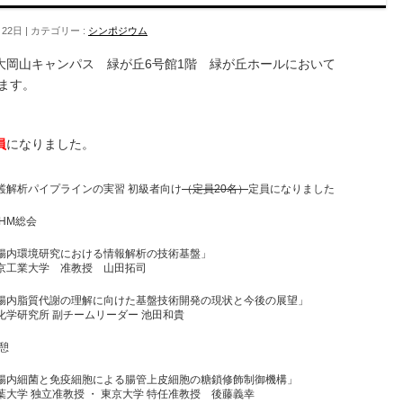
月22日
カテゴリー :
シンポジウム
学大岡山キャンパス 緑が丘6号館1階 緑が丘ホールにおいて
ます。
。
員
になりました。
叢解析パイプラインの実習 初級者向け
（定員20名）
定員になりました
CHM総会
腸内環境研究における情報解析の技術基盤」
京工業大学 准教授 山田拓司
腸内脂質代謝の理解に向けた基盤技術開発の現状と今後の展望」
化学研究所 副チームリーダー 池田和貴
憩
腸内細菌と免疫細胞による腸管上皮細胞の糖鎖修飾制御機構」
葉大学 独立准教授 ・ 東京大学 特任准教授 後藤義幸