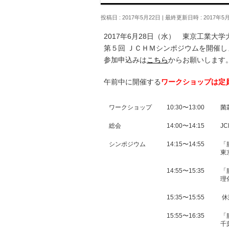
投稿日 : 2017年5月22日
最終更新日時 : 2017年5
2017年6月28日（水） 東京工業大
第５回 ＪＣＨＭシンポジウムを開催し
参加申込みは
こちら
からお願いします
午前中に開催する
ワークショップは定
ワークショップ
10:30〜13:00
菌
総会
14:00〜14:15
J
シンポジウム
14:15〜14:55
「
東
14:55〜15:35
「
理
15:35〜15:55
休
15:55〜16:35
「
千