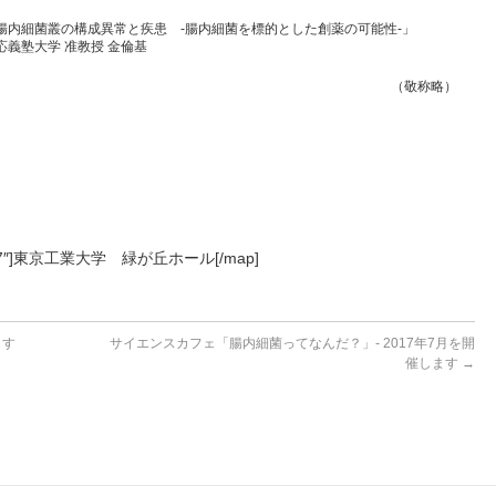
腸内細菌叢の構成異常と疾患 -腸内細菌を標的とした創薬の可能性-」​​
応義塾大学 准教授 金倫基
（敬称略）
.678927″]東京工業大学 緑が丘ホール[/map]
ます
サイエンスカフェ「腸内細菌ってなんだ？」- 2017年7月を開
催します
→