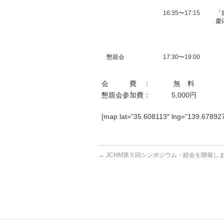
16:35〜17:15
「
慶
懇親会
17:30〜19:00
会 費 ： 無 料
懇親会参加費： 5,000円
[map lat=”35.608113″ lng=”139
←
JCHM第５回シンポジウム・総会を開催し